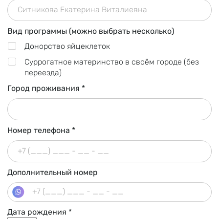
Донорам яйцеклеток
О программе
Вид программы (можно выбрать несколько)
Донорство яйцеклеток
Оплата
Суррогатное материнство в своём городе (без
Частые вопросы
переезда)
Город проживания *
Заполнить анкету
Суррогатным мамам
Номер телефона *
О программе
Дополнительный номер
Оплата
Частые вопросы
Дата рождения *
Заполнить анкету